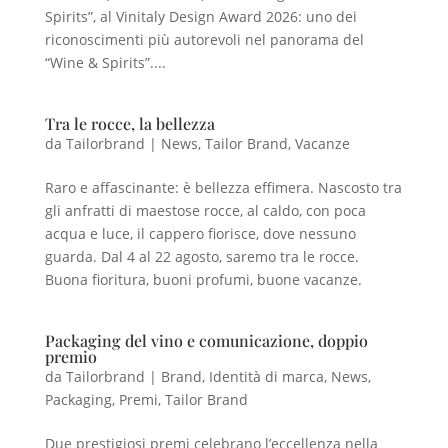
Spirits”, al Vinitaly Design Award 2026: uno dei
riconoscimenti più autorevoli nel panorama del
“Wine & Spirits”....
Tra le rocce, la bellezza
da
Tailorbrand
|
News
,
Tailor Brand
,
Vacanze
Raro e affascinante: è bellezza effimera. Nascosto tra
gli anfratti di maestose rocce, al caldo, con poca
acqua e luce, il cappero fiorisce, dove nessuno
guarda. Dal 4 al 22 agosto, saremo tra le rocce.
Buona fioritura, buoni profumi, buone vacanze.
Packaging del vino e comunicazione, doppio
premio
da
Tailorbrand
|
Brand
,
Identità di marca
,
News
,
Packaging
,
Premi
,
Tailor Brand
Due prestigiosi premi celebrano l’eccellenza nella