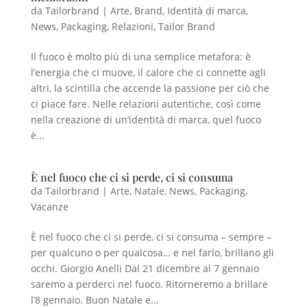
da
Tailorbrand
|
Arte
,
Brand
,
Identità di marca
,
News
,
Packaging
,
Relazioni
,
Tailor Brand
Il fuoco è molto più di una semplice metafora: è
l’energia che ci muove, il calore che ci connette agli
altri, la scintilla che accende la passione per ciò che
ci piace fare. Nelle relazioni autentiche, così come
nella creazione di un’identità di marca, quel fuoco
è...
È nel fuoco che ci si perde, ci si consuma
da
Tailorbrand
|
Arte
,
Natale
,
News
,
Packaging
,
Vacanze
È nel fuoco che ci si perde, ci si consuma – sempre –
per qualcuno o per qualcosa… e nel farlo, brillano gli
occhi. Giorgio Anelli Dal 21 dicembre al 7 gennaio
saremo a perderci nel fuoco. Ritorneremo a brillare
l’8 gennaio. Buon Natale e...