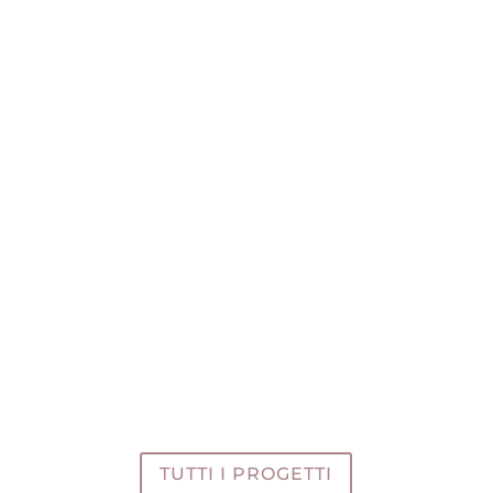
Masottina
Brand Identity
Terre Bentivoglio
Advertising
Vibe Cantine Pirovano
Packaging, Labelling
TUTTI I PROGETTI