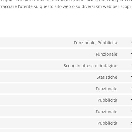
 tracciare l’utente su questo sito web o su diversi siti web per scopi
Funzionale, Pubblicità
Cons
to
Funzionale
Cons
servi
to
Scopo in attesa di indagine
googl
Cons
servi
reca
to
Statistiche
word
Cons
servi
to
Funzionale
divi-
Cons
servi
(eleg
to
Pubblicità
googl
them
Cons
servi
analy
to
Funzionale
lites
Cons
servi
to
Pubblicità
googl
Cons
servi
fonts