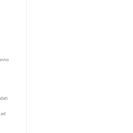
ranno
o
 dati
i ad