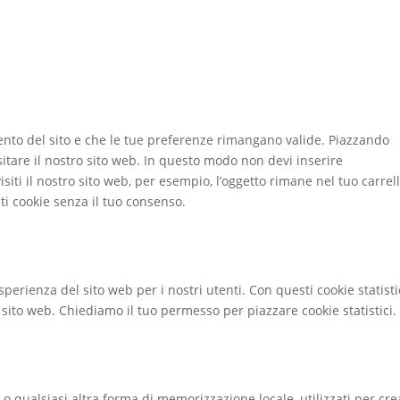
ento del sito e che le tue preferenze rimangano valide. Piazzando
sitare il nostro sito web. In questo modo non devi inserire
iti il nostro sito web, per esempio, l’oggetto rimane nel tuo carrel
i cookie senza il tuo consenso.
esperienza del sito web per i nostri utenti. Con questi cookie statisti
sito web. Chiediamo il tuo permesso per piazzare cookie statistici.
o qualsiasi altra forma di memorizzazione locale, utilizzati per cre