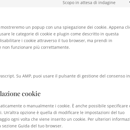
to
Scopo in attesa di indagine
comp
Cons
servi
to
yout
servi
varie
noi mostreremo un popup con una spiegazione dei cookie. Appena cli
 usare le categorie di cookie e plugin come descritto in questa
isabilitare i cookie attraverso il tuo browser, ma prendi in
be non funzionare più correttamente.
vascript. Su AMP, puoi usare il pulsante di gestione del consenso i
llazione cookie
maticamente o manualmente i cookie. È anche possibile specificare
. Un’altra opzione è quella di modificare le impostazioni del tuo
gio ogni volta che viene inserito un cookie. Per ulteriori informaz
la sezione Guida del tuo browser.