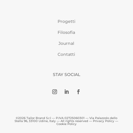
Progetti
Filosofia
Journal
Contatti
STAY SOCIAL
©2026 Tailor Brand S.r.l — P.IVA 02725060301 — Via Palazzolo dello
Stella 96, 33100 Udine, Italy — All rights reserved —
Privacy Policy
—
Cookie Policy