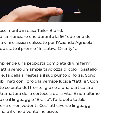
oscimento in casa Tailor Brand.
i annunciare che durante la 56ª edizione del
 vini classici realizzate per l’
Azienda Agricola
uistato il premio “Iniziativa Charity” ai
mprende una proposta completa di vini fermi,
 attraverso un’ampia tavolozza di colori pastello,
e, fa della sinestesia il suo punto di forza. Sono
sublimati con l’oro o la vernice lucida “tattile”. Con
te colorata del fronte, grazie a una particolare
a tramatura della corteccia della vite. E non ultimo,
zio il linguaggio “Braille”, l’alfabeto tattile
nti e non vedenti. Così, attraverso linguaggi
ina e il vino diventa inclusivo.