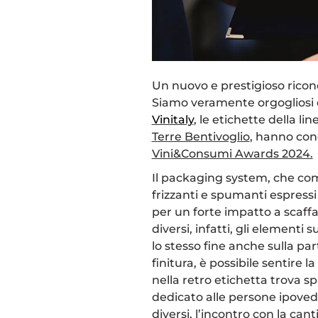
Un nuovo e prestigioso ricon
Siamo veramente orgogliosi d
Vinitaly
,
le etichette della linea
Terre Bentivoglio
, hanno conq
Vini&Consumi Awards 2024.
Il packaging system, che co
frizzanti e spumanti espressi
per un forte impatto a scaffal
diversi, infatti, gli elementi 
lo stesso fine anche sulla par
finitura, è possibile sentire l
nella retro etichetta trova spa
dedicato alle persone ipovede
diversi, l’incontro con la cant